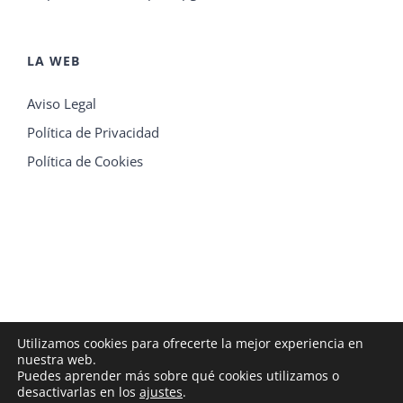
LA WEB
Aviso Legal
Política de Privacidad
Política de Cookies
Utilizamos cookies para ofrecerte la mejor experiencia en
nuestra web.
Puedes aprender más sobre qué cookies utilizamos o
Cátedra Fundación DISA - ULPGC
desactivarlas en los
ajustes
.