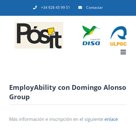
Saltar
+34 928 45 99 51
Contactar
al
contenido
EmployAbility con Domingo Alonso
Group
Más información e inscripción en el siguiente
enlace