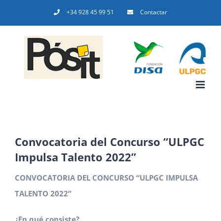
Saltar
+34 928 45 99 51
Contactar
al
contenido
Convocatoria del Concurso “ULPGC
Impulsa Talento 2022”
CONVOCATORIA
DEL
CONCURSO “ULPGC IMPULSA
TALENTO 2022”
¿En qué consiste?