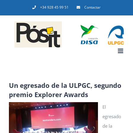
Saltar
+34 928 45 99 51
Contactar
al
contenido
Un egresado de la ULPGC, segundo
premio Explorer Awards
El
egresado
de la